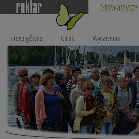
Stowarzysze
Strona główna
O nas
Wydarzenia