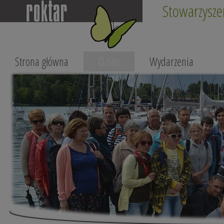
Stowarzysze
Strona główna
O nas
Wydarzenia