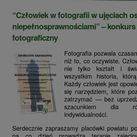
“Człowiek w fotografii w ujęciach o
niepełnosprawnościami” – konkurs
fotograficzny
Fotografia pozwala czasa
niż to, co oczywiste. Człow
nie tylko kształt i świ
wszystkim historia, któr
Każdy człowiek jest opowie
się narzędziem, które po
zatrzymać — bez uprzedze
szacunkiem dla ró
indywidualności.
Serdecznie zapraszamy placówki powiatu po
na co dzień prowadzą terapię zajęci