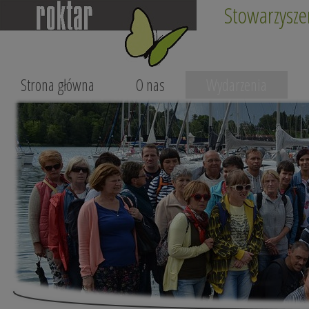
Stowarzysze
Strona główna
O nas
Wydarzenia