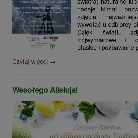
światła: naturalne lu
nadaje klimat, poz
zdjęcia najważnie
wywołać u odbiorcy o
Dzięki światłu zd
trójwymiarowe i d
płaskie i pozbawione g
Czytaj więcej
→
Wesołego Alleluja!