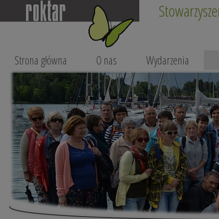
Stowarzysze
Strona główna
O nas
Wydarzenia