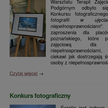
Warsztatu Terapii Zajęc
Podgórnym odbyło się 
Konkursu fotograficzne
fotografii w uję
niepełnosprawnośc
zaproszenia dla plac
poznańskiego, które p
zajęciową d
niepełnosprawnościami,
ciekawi jak dostrzegają św
osoby z niepełnosprawnoś
Czytaj więcej
→
Konkurs fotograficzny
Światło jest jednym 