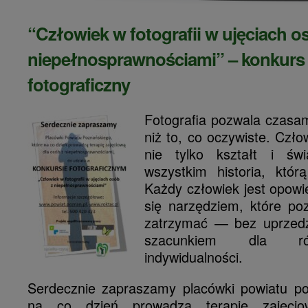
“Człowiek w fotografii w ujęciach o
niepełnosprawnościami” – konkurs
fotograficzny
Fotografia pozwala czasa
niż to, co oczywiste. Człow
nie tylko kształt i świ
wszystkim historia, któr
Każdy człowiek jest opowie
się narzędziem, które po
zatrzymać — bez uprzedze
szacunkiem dla ró
indywidualności.
Serdecznie zapraszamy placówki powiatu po
na co dzień prowadzą terapię zajęci