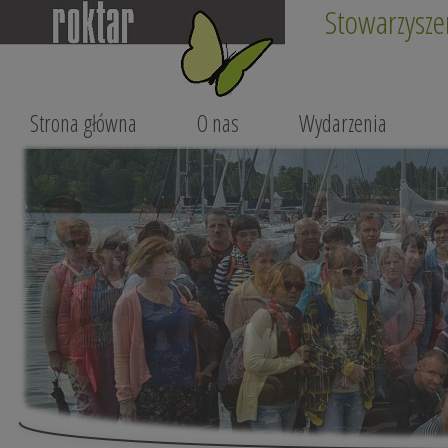
Stowarzysze
Strona główna
O nas
Wydarzenia