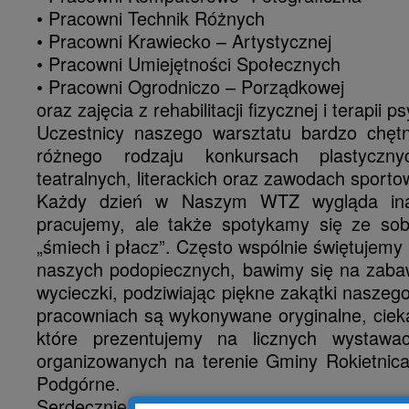
• Pracowni Technik Różnych
• Pracowni Krawiecko – Artystycznej
• Pracowni Umiejętności Społecznych
• Pracowni Ogrodniczo – Porządkowej
oraz zajęcia z rehabilitacji fizycznej i terapii p
Uczestnicy naszego warsztatu bardzo chętn
różnego rodzaju konkursach plastyczny
teatralnych, literackich oraz zawodach sporto
Każdy dzień w Naszym WTZ wygląda inac
pracujemy, ale także spotykamy się ze s
„śmiech i płacz”. Często wspólnie świętujemy 
naszych podopiecznych, bawimy się na zaba
wycieczki, podziwiając piękne zakątki naszeg
pracowniach są wykonywane oryginalne, ciek
które prezentujemy na licznych wystawa
organizowanych na terenie Gminy Rokietnic
Podgórne.
Serdecznie zapraszamy do zapoznania