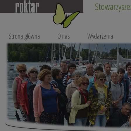
Stowarzysze
Strona główna
O nas
Wydarzenia