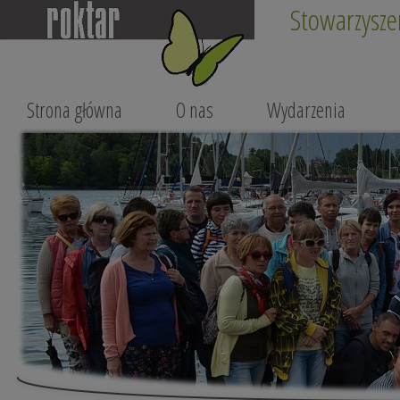
Stowarzysze
Strona główna
O nas
Wydarzenia