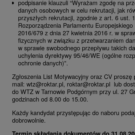
podpisanie klauzuli “Wyrażam zgodę na pr
danych osobowych w celu rekrutacji, jak ró
przyszłych rekrutacji, zgodnie z art. 6 ust. 1 
Rozporządzenia Parlamentu Europejskiego 
2016/679 z dnia 27 kwietnia 2016 r. w spra
fizycznych w związku z przetwarzaniem da
w sprawie swobodnego przepływu takich d
uchylenia dyrektywy 95/46/WE (ogólne roz
ochronie danych)”.
Zgłoszenia List Motywacyjny oraz CV proszę 
mail: wtz@roktar.pl, roktar@roktar.pl lub dos
do WTZ w Tarnowie Podgórnym przy ul. 27 Gr
godzinach od 8.00 do 15.00.
Każdy kandydat przystępując do naboru poda
dobrowolnie.
Termin składania dokumentów do 31.08.202