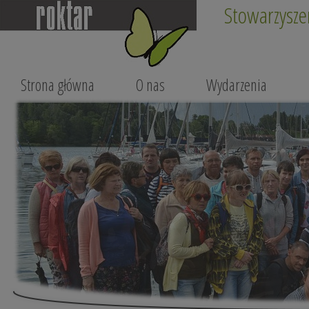
Stowarzysze
Strona główna
O nas
Wydarzenia