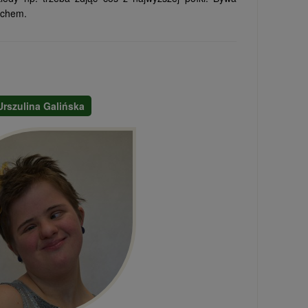
echem.
Urszulina Galińska