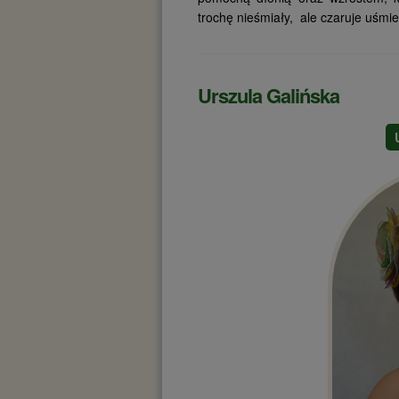
trochę nieśmiały, ale czaruje uśmi
Urszula Galińska