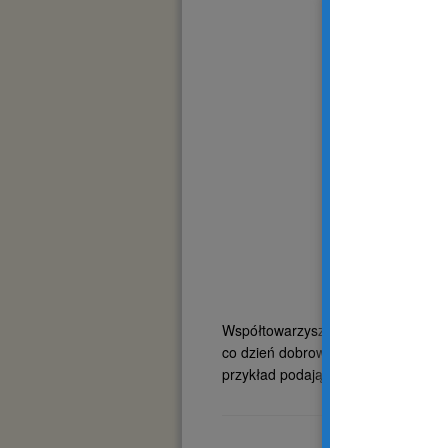
Współtowarzyszka podróży weronicz
co dzień dobrowolnie i z przekonan
przykład podając posiłek: -Pani Ani