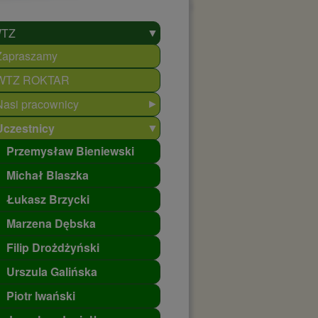
▼
TZ
Zapraszamy
WTZ ROKTAR
►
Nasi pracownicy
▼
Uczestnicy
Przemysław Bieniewski
Michał Blaszka
Łukasz Brzycki
Marzena Dębska
Filip Drożdżyński
Urszula Galińska
Piotr Iwański