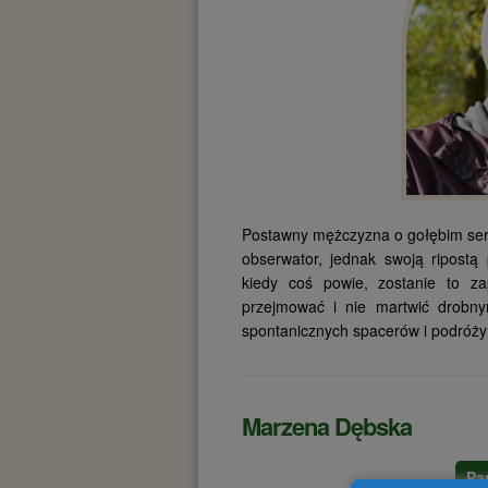
Postawny mężczyzna o gołębim serc
obserwator, jednak swoją ripostą 
kiedy coś powie, zostanie to z
przejmować i nie martwić drobn
spontanicznych spacerów i podróż
Marzena Dębska
Pa