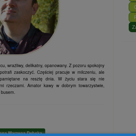
Z
u, wrażliwy, delikatny, opanowany. Z pozoru spokojny
potrafi zaskoczyć. Częściej pracuje w milczeniu, ale
apamiętane na resztę dnia. W życiu stara się nie
ymi rzeczami. Amator kawy w dobrym towarzystwie,
y busem.
nna Marzena Dębska