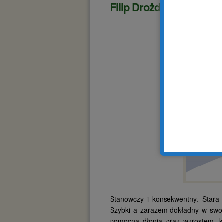
Filip Drożdżyński
Stanowczy i konsekwentny. Stara 
Szybki a zarazem dokładny w swoj
pomocną dłonią oraz wzrostem, ki