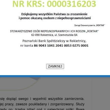
Filip nie z konopi
ZAMKNIJ
się dopiąć swego i wypełnić wszystkie zamierzenia.
ej pracy, zawsze poukładany i zorganizowany. Służy
edy np. trzeba zdjąć coś z najwyższej półki. Bywa