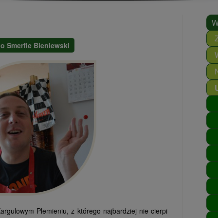
W
o Smerfie Bieniewski
rgulowym Plemieniu, z którego najbardziej nie cierpi