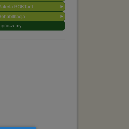
►
Galeria ROKTar`t
►
Rehabilitacja
apraszamy