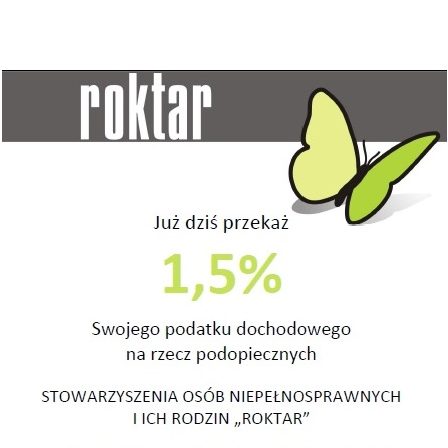
ych, jednak bez większego szczęścia do przygód. Na
iem w niezwykły sposób afirmuje rzeczywistość. Na
u, dobre było czy dobre? – po chwili -…i jak?