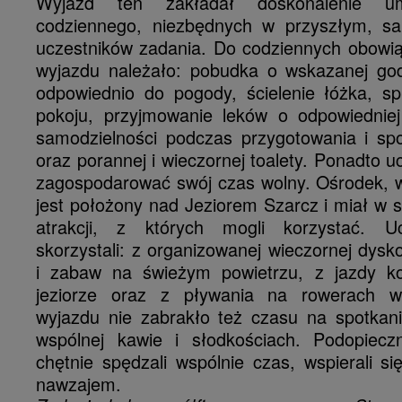
Wyjazd ten zakładał doskonalenie umi
codziennego, niezbędnych w przyszłym, sa
uczestników zadania. Do codziennych obowi
wyjazdu należało: pobudka o wskazanej godz
odpowiednio do pogody, ścielenie łóżka, s
pokoju, przyjmowanie leków o odpowiedniej
samodzielności podczas przygotowania i sp
oraz porannej i wieczornej toalety. Ponadto uc
zagospodarować swój czas wolny. Ośrodek, w
jest położony nad Jeziorem Szarcz i miał w sw
atrakcji, z których mogli korzystać. Uc
skorzystali: z organizowanej wieczornej dysko
i zabaw na świeżym powietrzu, z jazdy ko
jeziorze oraz z pływania na rowerach 
wyjazdu nie zabrakło też czasu na spotkan
wspólnej kawie i słodkościach. Podopiecz
chętnie spędzali wspólnie czas, wspierali si
nawzajem.