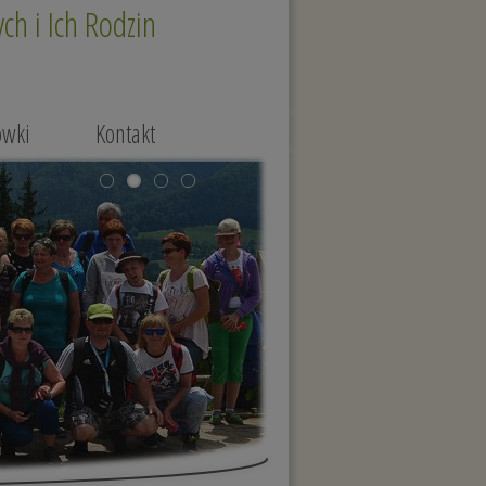
h i Ich Rodzin
ówki
Kontakt