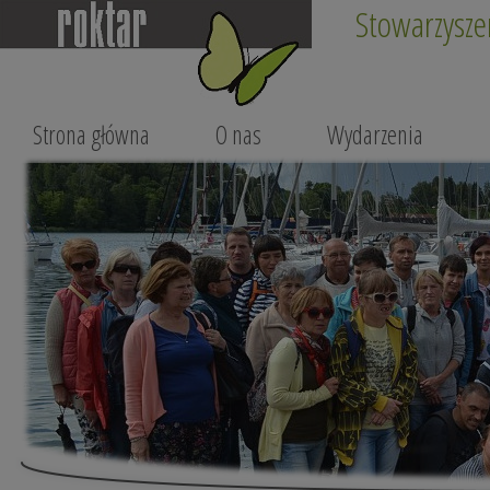
Stowarzysze
Strona główna
O nas
Wydarzenia