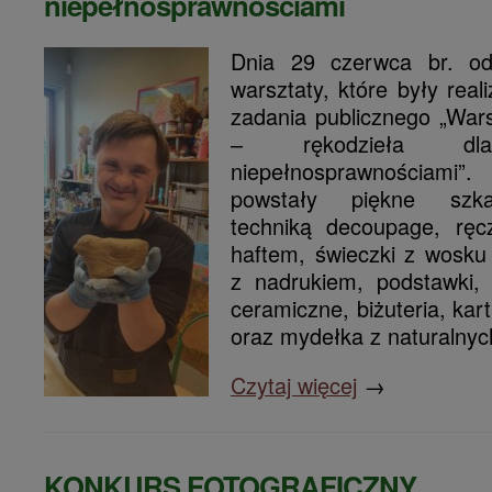
niepełnosprawnościami
Dnia 29 czerwca br. odb
warsztaty, które były re
zadania publicznego „Wars
– rękodzieła 
niepełnosprawnościami”
powstały piękne szka
techniką decoupage, ręc
haftem, świeczki z wosku
z nadrukiem, podstawki, 
ceramiczne, biżuteria, kar
oraz mydełka z naturalnyc
Czytaj więcej
→
KONKURS FOTOGRAFICZNY