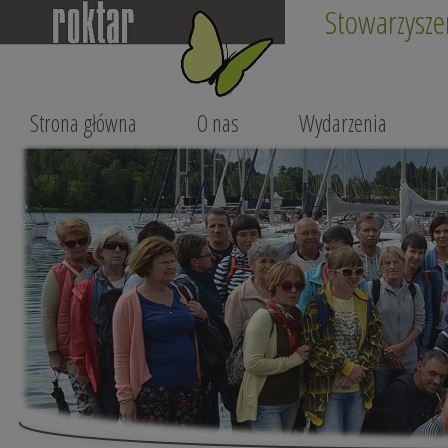
Stowarzysze
Strona główna
O nas
Wydarzenia