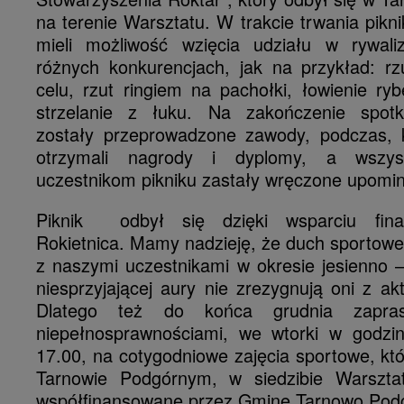
na terenie Warsztatu. W trakcie trwania pikni
mieli możliwość wzięcia udziału w rywali
różnych konkurencjach, jak na przykład: r
celu, rzut ringiem na pachołki, łowienie ryb
strzelanie z łuku. Na zakończenie spotk
zostały przeprowadzone zawody, podczas, 
otrzymali nagrody i dyplomy, a wszys
uczestnikom pikniku zastały wręczone upomin
Piknik odbył się dzięki wsparciu fi
Rokietnica. Mamy nadzieję, że duch sportowe
z naszymi uczestnikami w okresie jesienno
niesprzyjającej aury nie zrezygnują oni z akt
Dlatego też do końca grudnia zapr
niepełnosprawnościami, we wtorki w godzi
17.00, na cotygodniowe zajęcia sportowe, kt
Tarnowie Podgórnym, w siedzibie Warsztat
współfinansowane przez Gminę Tarnowo Pod