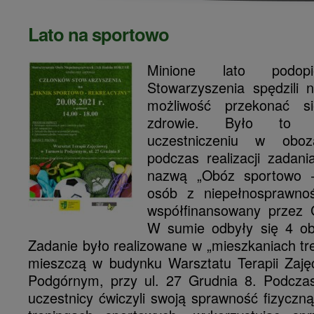
Lato na sportowo
Minione lato podopi
Stowarzyszenia spędzili 
możliwość przekonać s
zdrowie. Było to m
uczestniczeniu w oboz
podczas realizacji zadan
nazwą „Obóz sportowo –
osób z niepełnosprawnoś
współfinansowany przez 
W sumie odbyły się 4 ob
Zadanie było realizowane w „mieszkaniach tr
mieszczą w budynku Warsztatu Terapii Zaję
Podgórnym, przy ul. 27 Grudnia 8.
Podczas
uczestnicy ćwiczyli swoją sprawność fizyczn