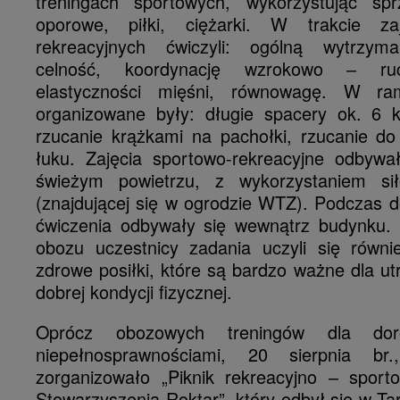
treningach sportowych, wykorzystując sp
oporowe, piłki, ciężarki. W trakcie z
rekreacyjnych ćwiczyli: ogólną wytrzyma
celność, koordynację wzrokowo – ru
elastyczności mięśni, równowagę. W ra
organizowane były: długie spacery ok. 6 
rzucanie krążkami na pachołki, rzucanie do 
łuku. Zajęcia sportowo-rekreacyjne odbywa
świeżym powietrzu, z wykorzystaniem sił
(znajdującej się w ogrodzie WTZ). Podczas 
ćwiczenia odbywały się wewnątrz budynku. 
obozu uczestnicy zadania uczyli się równ
zdrowe posiłki, które są bardzo ważne dla ut
dobrej kondycji fizycznej.
Oprócz obozowych treningów dla do
niepełnosprawnościami, 20 sierpnia br.
zorganizowało „Piknik rekreacyjno – spor
Stowarzyszenia Roktar”, który odbył się w 