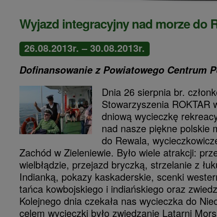
Wyjazd integracyjny nad morze do 
26.08.2013r. – 30.08.2013r.
Dofinansowanie z Powiatowego Centrum P
Dnia 26 sierpnia br. człon
Stowarzyszenia ROKTAR wy
dniową wycieczkę rekreacy
nad nasze piękne polskie
do Rewala, wycieczkowicze 
Zachód w Zieleniewie.
Było wiele atrakcji: prz
wielbłądzie, przejazd bryczką, strzelanie z łuk
Indianką, pokazy kaskaderskie, scenki weste
tańca kowbojskiego i indiańskiego oraz zwiedz
Kolejnego dnia czekała nas wycieczka do Ni
celem wycieczki było zwiedzanie Latarni Morsk