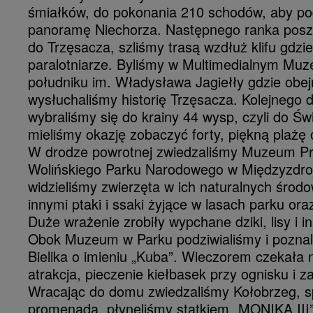
śmiałków, do pokonania 210 schodów, aby po
panoramę Niechorza. Następnego ranka posz
do Trzęsacza, szliśmy trasą wzdłuż klifu gdzie
paralotniarze. Byliśmy w Multimedialnym Mu
południku im. Władysława Jagiełły gdzie obejr
wysłuchaliśmy historię Trzęsacza. Kolejnego 
wybraliśmy się do krainy 44 wysp, czyli do Św
mieliśmy okazję zobaczyć forty, piękną plażę
W drodze powrotnej zwiedzaliśmy Muzeum Pr
Wolińskiego Parku Narodowego w Międzyzdroj
widzieliśmy zwierzęta w ich naturalnych środ
innymi ptaki i ssaki żyjące w lasach parku or
Duże wrażenie zrobiły wypchane dziki, lisy i i
Obok Muzeum w Parku podziwialiśmy i poznali
Bielika o imieniu „Kuba”. Wieczorem czekała 
atrakcja, pieczenie kiełbasek przy ognisku i 
Wracając do domu zwiedzaliśmy Kołobrzeg, 
promenadą, płynęliśmy statkiem „MONIKA III”