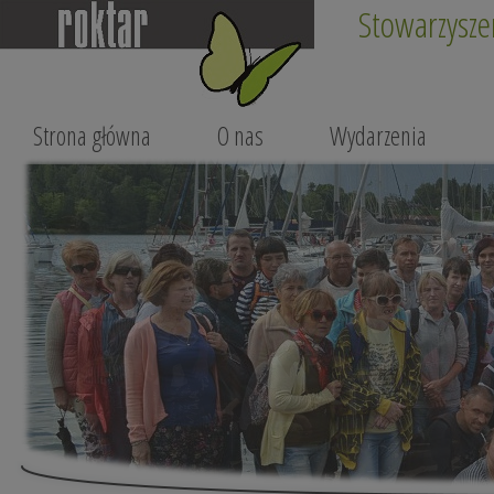
Stowarzysze
Strona główna
O nas
Wydarzenia