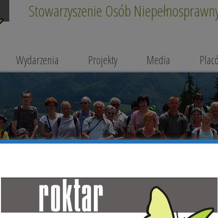
Stowarzyszenie Osób Niepełnosprawnyc
Wydarzenia
Projekty
Media
Plac