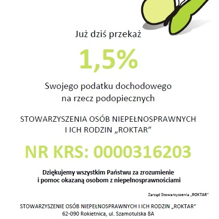
ICZNY
R
Z
wiatu poznańskiego, które na co dzień prowadzą
ełnosprawnościami (WTZ, ŚDS), do udziału w Konkursie
ycieczek z Uczestnikami, widzieliście ciekawe budynki
ry w powiecie poznańskim, to serdecznie zachęcamy do
e zapraszamy do wzięcia udziału w naszym Konkursie
poznańskiego w ujęciach osób z
nięcie Konkursu odbędzie się 27 września 2019r.
onkursu znajdziecie Państwo na stronach
 oraz pod nr tel. 500 420 323 lub roktar@roktar.pl.
t współfinansowany z budżetu powiatu poznańskiego,
osprawnych i Ich Rodzin ROKTAR.