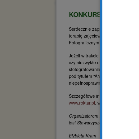
KONKURS FOTOGRAF
Serdecznie zapraszamy placówki po
terapię zajęciową dla osób z niep
Fotograficznym.
Jeżeli w trakcie wspólnych wyjść, w
czy niezwykłe elementy architektu
sfotografowania ich i jednocześni
pod tytułem “Architektura powiatu 
niepełnosprawnościami”. Rozstrzyg
Szczegółowe informacje na temat K
www.roktar.pl
, www.powiat.poznan.pl
Organizatorem Konkursu, który jes
jest Stowarzyszenie Osób Niepełn
Elżbieta Kram