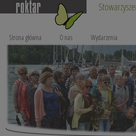
Stowarzysze
Strona główna
O nas
Wydarzenia