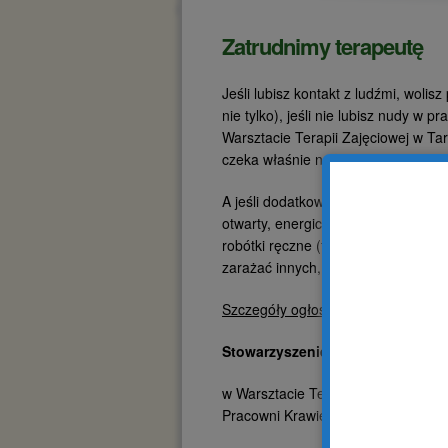
Zatrudnimy terapeutę
Jeśli lubisz kontakt z ludźmi, woli
nie tylko), jeśli nie lubisz nudy w
Warsztacie Terapii Zajęciowej w Ta
czeka właśnie na Ciebie!
A jeśli dodatkowo jesteś terapeutą
otwarty, energiczny, pracowity, lub
robótki ręczne (tkać, szydełkować,
zarażać innych, właśnie ta praca c
Szczegóły ogłoszenia:
Stowarzyszenie zatrudni Terape
w Warsztacie Terapii Zajęciowej w
Pracowni Krawiecko – Artystycznej