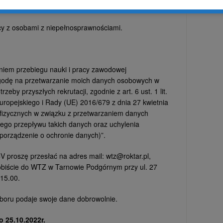
cy z osobami z niepełnosprawnościami.
aniem przebiegu nauki i pracy zawodowej
zgodę na przetwarzanie moich danych osobowych w
trzeby przyszłych rekrutacji, zgodnie z art. 6 ust. 1 lit.
ropejskiego i Rady (UE) 2016/679 z dnia 27 kwietnia
 fizycznych w związku z przetwarzaniem danych
go przepływu takich danych oraz uchylenia
porządzenie o ochronie danych)”.
V proszę przesłać na adres mail: wtz@roktar.pl,
sobiście do WTZ w Tarnowie Podgórnym przy ul. 27
 15.00.
boru podaje swoje dane dobrowolnie.
 25.10.2022r.