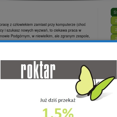
S
sz pracę z człowiekiem zamiast przy komputerze (choć
 pracy i szukasz nowych wyzwań, to ciekawa praca w
rnowie Podgórnym, w niewielkim, ale zgranym zespole,
/pedagogiem/psychologiem, do tego jesteś kreatywny,
isz wyzwania i masz krawieckie zainteresowania, lubisz
 haftować) czy szyć na maszynie i chcesz swoją pasja
zeka na CIEBIE.
utę Zajęciowego
 Tarnowie Podgórnym do prowadzenia zajęć w