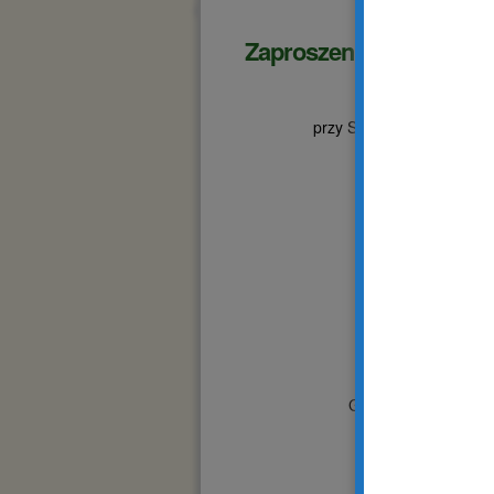
Zaproszenie
Wars
przy Stowarzyszeniu Osó
wernisaż prac 
dnia 1 wrześni
Galeria w Rotundzi
w Tarnowie