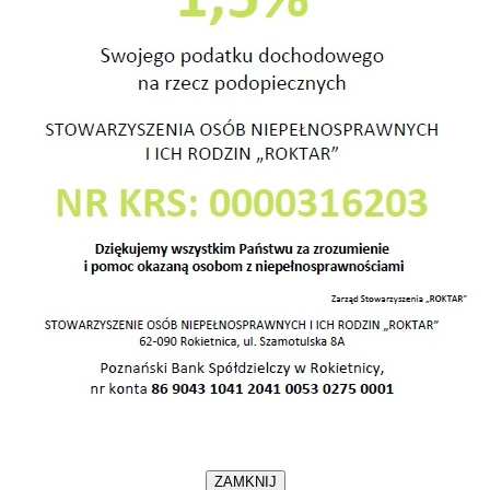
S
W
ztat Terapii Zajęciowej
b Niepełnosprawnych i Ich Rodzin „ROKTAR”
serdecznie zaprasza
na
plastycznych „Koty i inne psoty”
a (czwartek) 2016r. o godz. 16.00
e przy Gminnym Ośrodku Kultury SEZAM
 Podgórnym, ul. Ogrodowa 14
ZAMKNIJ