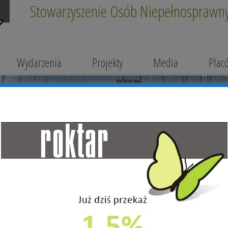
Stowarzyszenie Osób Niepełnosprawnyc
Wydarzenia
Projekty
Media
Plac