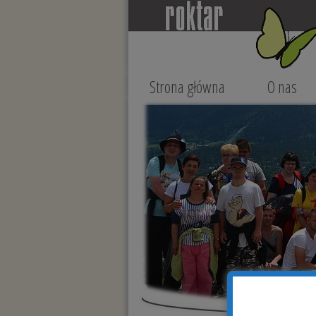
Strona główna
O nas