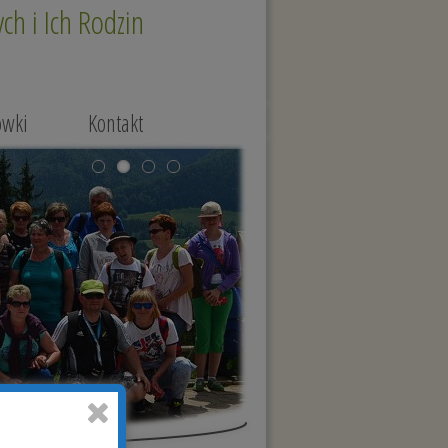
h i Ich Rodzin
ówki
Kontakt