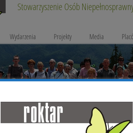
Stowarzyszenie Osób Niepełnosprawnyc
Wydarzenia
Projekty
Media
Plac