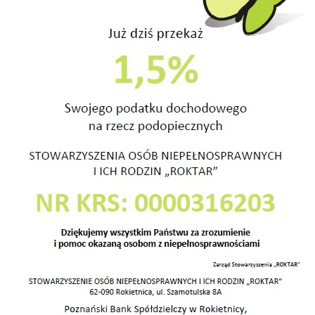
S
iekarniczo – Cukierniczym Glutenex w Sadach.