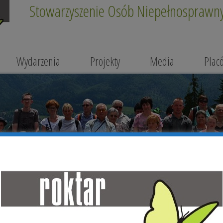
Stowarzyszenie Osób Niepełnosprawnyc
Wydarzenia
Projekty
Media
Plac