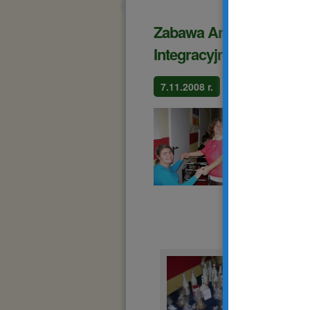
Zabawa Andrzejkowa w
Integracyjnymi w Napac
7.11.2008 r.
Zorgani
Niepełno
rozpoczę
przez uc
wystawy 
tańcy, w