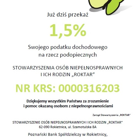
 Gimnazjum z Oddziałami
S
haniu
zowana wspólnie ze Stowarzyszeniem Osób
sprawnych i Ich Rodzin „Amikus ” z Poznania .Zabawę
ła się krótkim występem teatralnym przygotowanym
zestników zajęć terapeutycznych oraz otwarciem
prac z rękodziełem. Oczywiście nie obyło się bez
różb i słodkości upieczonych przez rodziców.