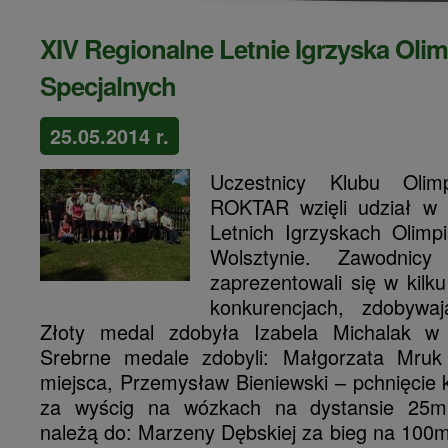
XIV Regionalne Letnie Igrzyska Oli
Specjalnych
25.05.2014 r.
Uczestnicy Klubu Olimp
ROKTAR wzięli udział w 
Letnich Igrzyskach Olimp
Wolsztynie. Zawodnic
zaprezentowali się w kilku
konkurencjach, zdobywaj
Złoty medal zdobyła Izabela Michalak 
Srebrne medale zdobyli: Małgorzata Mru
miejsca, Przemysław Bieniewski – pchnięcie ku
za wyścig na wózkach na dystansie 25m
należą do: Marzeny Dębskiej za bieg na 100m