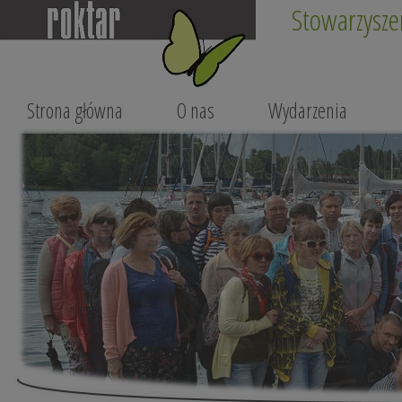
Stowarzysze
Strona główna
O nas
Wydarzenia