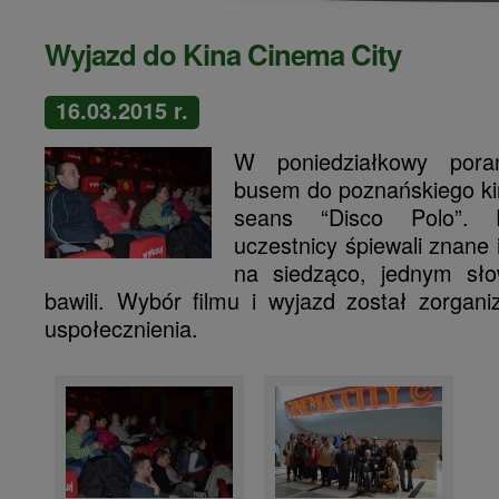
Wyjazd do Kina Cinema City
16.03.2015 r.
W poniedziałkowy poran
busem do poznańskiego ki
seans “Disco Polo”. 
uczestnicy śpiewali znane 
na siedząco, jednym sło
bawili.
Wybór filmu i wyjazd został zorga
uspołecznienia.