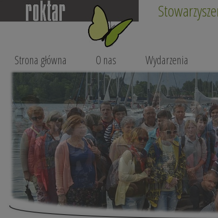
Stowarzysze
Strona główna
O nas
Wydarzenia