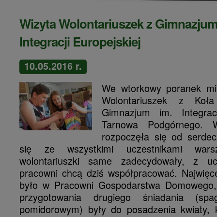
Wizyta Wolontariuszek z Gimnazjum
Integracji Europejskiej
10.05.2016 r.
We wtorkowy poranek mie
Wolontariuszek z Koła
Gimnazjum im. Integracj
Tarnowa Podgórnego. W
rozpoczęła się od serdec
się ze wszystkimi uczestnikami warsz
wolontariuszki same zadecydowały, z ucz
pracowni chcą dziś współpracować. Najwięce
było w Pracowni Gospodarstwa Domowego,
przygotowania drugiego śniadania (sp
pomidorowym) były do posadzenia kwiaty, 