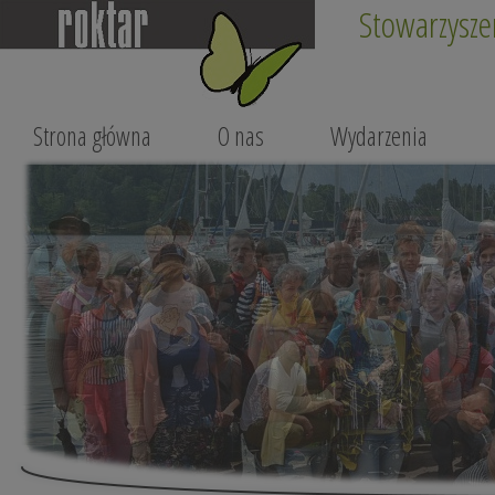
Stowarzysze
Strona główna
O nas
Wydarzenia