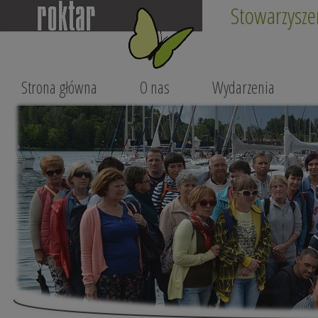
Stowarzysze
Strona główna
O nas
Wydarzenia