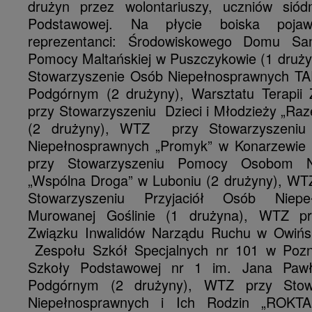
drużyn przez wolontariuszy, uczniów siód
Podstawowej. Na płycie boiska pojawi
reprezentanci: Środowiskowego Domu 
Pomocy Maltańskiej w Puszczykowie (1 druży
Stowarzyszenie Osób Niepełnosprawnych T
Podgórnym (2 drużyny), Warsztatu Terapii
przy Stowarzyszeniu Dzieci i Młodzieży „Ra
(2 drużyny), WTZ przy Stowarzyszeni
Niepełnosprawnych „Promyk” w Konarzewie 
przy Stowarzyszeniu Pomocy Osobom N
„Wspólna Droga” w Luboniu (2 drużyny), WT
Stowarzyszeniu Przyjaciół Osób Niep
Murowanej Goślinie (1 drużyna), WTZ pr
Związku Inwalidów Narządu Ruchu w Owińsk
Zespołu Szkół Specjalnych nr 101 w Pozna
Szkoły Podstawowej nr 1 im. Jana Pawł
Podgórnym (2 drużyny), WTZ przy Stow
Niepełnosprawnych i Ich Rodzin „ROKT