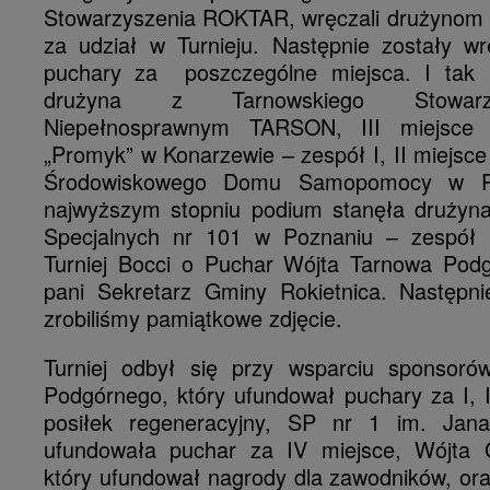
Stowarzyszenia ROKTAR, wręczali drużynom 
za udział w Turnieju. Następnie zostały w
puchary za poszczególne miejsca. I tak I
drużyna z Tarnowskiego Stowarz
Niepełnosprawnym TARSON, III miejsc
„Promyk” w Konarzewie – zespół I, II miejsce
Środowiskowego Domu Samopomocy w Pu
najwyższym stopniu podium stanęła drużyn
Specjalnych nr 101 w Poznaniu – zespół I
Turniej Bocci o Puchar Wójta Tarnowa Pod
pani Sekretarz Gminy Rokietnica. Następnie
zrobiliśmy pamiątkowe zdjęcie.
Turniej odbył się przy wsparciu sponsoró
Podgórnego, który ufundował puchary za I, II
posiłek regeneracyjny, SP nr 1 im. Jana
ufundowała puchar za IV miejsce, Wójta G
który ufundował nagrody dla zawodników, o