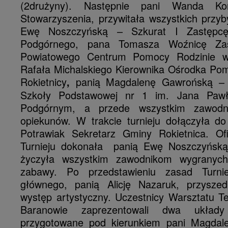
(2drużyny). Następnie pani Wanda Ko
Stowarzyszenia, przywitała wszystkich przyb
Ewę Noszczyńską – Szkurat I Zastępc
Podgórnego, pana Tomasza Woźnicę Zas
Powiatowego Centrum Pomocy Rodzinie w
Rafała Michalskiego Kierownika Ośrodka Po
Rokietnicy
panią Magdalenę Gawrońską – 
,
Szkoły Podstawowej nr 1 im. Jana Pawł
Podgórnym, a przede wszystkim zawodni
opiekunów. W trakcie turnieju dołączyła d
Potrawiak Sekretarz Gminy Rokietnica. Ofi
Turnieju dokonała panią Ewę Noszczyńską 
życzyła wszystkim zawodnikom wygranyc
zabawy. Po przedstawieniu zasad Turni
głównego, panią Alicję Nazaruk, przyszed
występ artystyczny. Uczestnicy Warsztatu Te
Baranowie zaprezentowali dwa układy 
przygotowane pod kierunkiem pani Magdale