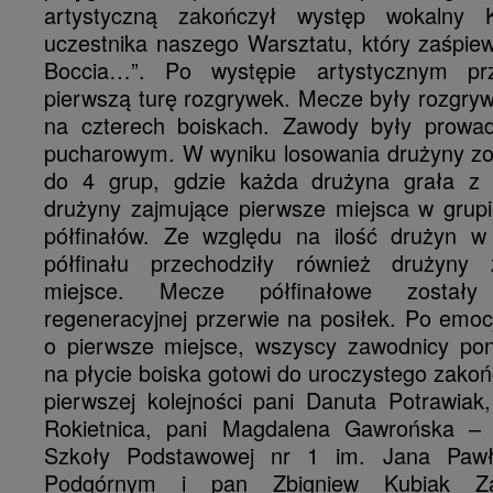
artystyczną zakończył występ wokalny 
uczestnika naszego Warsztatu, który zaśpie
Boccia…”. Po występie artystycznym pr
pierwszą turę rozgrywek. Mecze były rozgry
na czterech boiskach. Zawody były prowa
pucharowym. W wyniku losowania drużyny zos
do 4 grup, gdzie każda drużyna grała z 
drużyny zajmujące pierwsze miejsca w grupi
półfinałów. Ze względu na ilość drużyn w 
półfinału przechodziły również drużyny 
miejsce. Mecze półfinałowe został
regeneracyjnej przerwie na posiłek. Po emo
o pierwsze miejsce, wszyscy zawodnicy pono
na płycie boiska gotowi do uroczystego zakoń
pierwszej kolejności pani Danuta Potrawiak
Rokietnica, pani Magdalena Gawrońska – 
Szkoły Podstawowej nr 1 im. Jana Pawł
Podgórnym i pan Zbigniew Kubiak Za