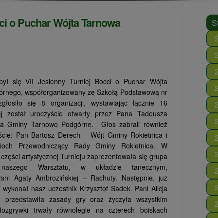
cci o Puchar Wójta Tarnowa
S
ył się VII Jesienny Turniej Bocci o Puchar Wójta
rnego, współorganizowany ze Szkołą Podstawową nr
głosiło się 8 organizacji, wystawiając łącznie 16
ej został uroczyście otwarty przez Pana Tadeusza
jta Gminy Tarnowo Podgórne.
Głos zabrali również
ście: Pan Bartosz Derech – Wójt Gminy Rokietnica i
och Przewodniczący Rady Gminy Rokietnica. W
części artystycznej Turnieju zaprezentowała się grupa
 naszego Warsztatu, w układzie tanecznym,
ni Agaty Ambrozińskiej – Rachuty. Następnie, już
” wykonał nasz uczestnik Krzysztof Sadek. Pani Alicja
, przedstawiła zasady gry oraz życzyła wszystkim
 Rozgrywki trwały równolegle na czterech boiskach