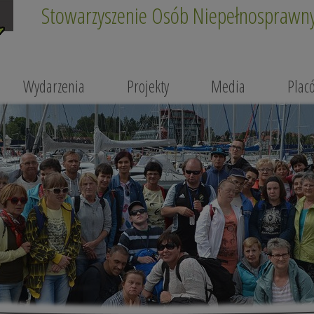
Stowarzyszenie Osób Niepełnosprawnyc
Wydarzenia
Projekty
Media
Plac