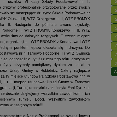
zy – uczniów VI klasy Szkoły Podstawowej nr 1.
 a drużyny profesjonalnie przygotowane przez swoich
ikowały się następujące drużyny: Szkoła Podstawowa nr
YK Otusz I i II, WTZ Drzązgowo I i II, WTZ PROMYK
a II. Następnie do półfinału awans uzyskały:
 Podgórne II, WTZ PROMYK Konarzewo I i II, WTZ
 wróciliśmy do dalszych rozgrywek. O trzecie miejsce
jednej organizacji – WTZ PROMYK z Konarzewa I WTZ
ednym punktem lepsza okazała się I drużyna. Do
a Podstawowa nr 1 Tarnowo Podgórne II i WTZ Owińska
niąc jednocześnie tytułu z zeszłego roku, drużyna ze
drużyny otrzymały pamiątkowy dyplom za udział, a
zez Urząd Gminy w Rokietnicy. Cztery najlepsze
W
r za IV miejsce ufundowała Szkoła Podstawowa nr 1 w
, II i III miejsce ufundował Urząd Gminy w Tarnowie
ratulacji, Turniej uroczyście zakończyła Pani Dyrektor
 serdecznie dziękujemy wszystkim zawodnikom i ich
siennym Turnieju Bocci. Wszystkim zawodnikom
czenia w następnym roku!!!
nsorom: firmie Nestle Professional za pyszną kawę i