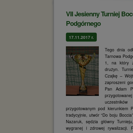
VII Jesienny Turniej Bo
Podgórnego
17.11.2017 r.
Tego dnia odb
Tarnowa Podgó
1, na który z
drużyn. Turni
Czajkę – Wó
zaproszeni go
Pan Adam Pi
przygotowanej 
uczestników
przygotowanym pod kierunkiem Pa
tradycyjnie, utwór “Do boju Boccia
Nazaruk, sędzia główny Turnieju
wygranej i zdrowej rywalizacji.