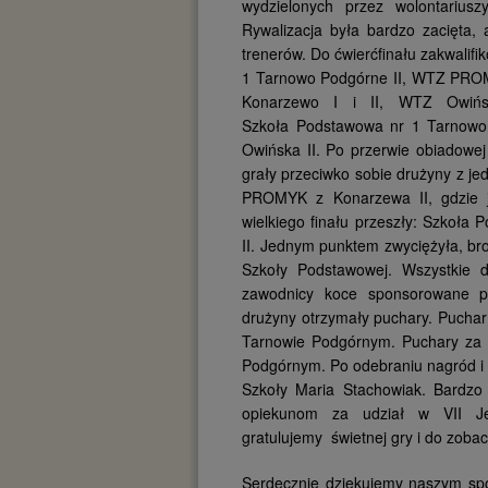
wydzielonych przez wolontarius
Rywalizacja była bardzo zacięta,
trenerów. Do ćwierćfinału zakwalif
1 Tarnowo Podgórne II, WTZ PROM
Konarzewo I i II, WTZ Owińsk
Szkoła Podstawowa nr 1 Tarnowo
Owińska II. Po przerwie obiadowej
grały przeciwko sobie drużyny z 
PROMYK z Konarzewa II, gdzie j
wielkiego finału przeszły: Szkoł
II. Jednym punktem zwyciężyła, bro
Szkoły Podstawowej. Wszystkie 
zawodnicy koce sponsorowane pr
drużyny otrzymały puchary. Pucha
Tarnowie Podgórnym. Puchary za I
Podgórnym. Po odebraniu nagród i g
Szkoły Maria Stachowiak. Bardzo
opiekunom za udział w VII Je
gratulujemy świetnej gry i do zoba
Serdecznie dziękujemy naszym spo