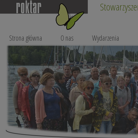
Stowarzysze
Strona główna
O nas
Wydarzenia