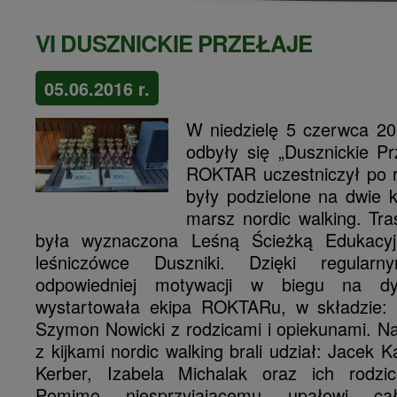
VI DUSZNICKIE PRZEŁAJE
05.06.2016 r.
W niedzielę 5 czerwca 20
odbyły się „Dusznickie Pr
ROKTAR uczestniczył po r
były podzielone na dwie k
marsz nordic walking. Tr
była wyznaczona Leśną Ścieżką Edukacyj
leśniczówce Duszniki.
Dzięki regular
odpowiedniej motywacji w biegu na d
wystartowała ekipa ROKTARu, w składzie:
Szymon Nowicki z rodzicami i opiekunami. N
z kijkami nordic walking brali udział: Jacek 
Kerber, Izabela Michalak oraz ich rodzic
Pomimo niesprzyjającemu upałowi cał