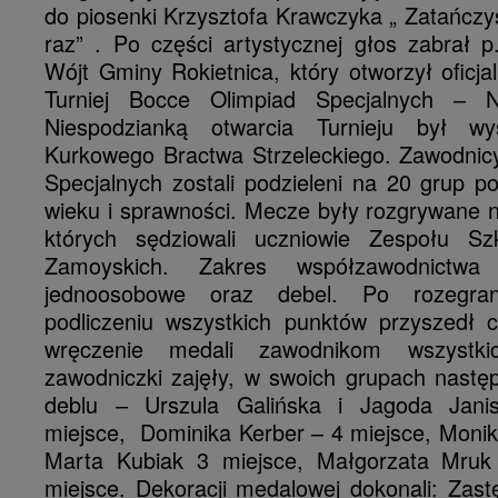
do piosenki Krzysztofa Krawczyka „ Zatańcz
raz” . Po części artystycznej głos zabrał 
Wójt Gminy Rokietnica, który otworzył oficj
Turniej Bocce Olimpiad Specjalnych – 
Niespodzianką otwarcia Turnieju był w
Kurkowego Bractwa Strzeleckiego. Zawodnic
Specjalnych zostali podzieleni na 20 grup p
wieku i sprawności. Mecze były rozgrywane 
których sędziowali uczniowie Zespołu S
Zamoyskich. Zakres współzawodnictwa
jednoosobowe oraz debel. Po rozegra
podliczeniu wszystkich punktów przyszedł 
wręczenie medali zawodnikom wszystk
zawodniczki zajęły, w swoich grupach nastę
deblu – Urszula Galińska i Jagoda Jani
miejsce, Dominika Kerber – 4 miejsce, Moni
Marta Kubiak 3 miejsce, Małgorzata Mruk 
miejsce. Dekoracji medalowej dokonali: Zas