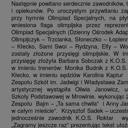
Następnie powitano serdecznie zawodników, 
i opiekunów. Po uroczystym przywitaniu za
przy hymnie Olimpiad Specjalnych, na pły
wniesiona flaga olimpijska przez repreze
Olimpiad Specjalnych (Dzienny Ośrodek Adap
Olimpijczyk – Trzcianka, Słoneczko – Łopie
– Kłecko, Sami Swoi – Rydzyna, Elfy – Wol
zostały złożone przysięgi olimpijskie. W i
przysięgę złożyła Barbara Sobczak z K.O.S.
w imieniu trenerów: Monika Budnik z K.O.S
Kłecko, w imieniu sędziów Karolina Kaptur 
Zespołu Szkół im. Jadwigi i Władysława Zam
artystycznej wystąpiła Oliwia Janowicz, 
Szkoły Podstawowej w Mrowinie. wykonując 2
Zespołu Bajm – „Ta sama chwila” i Anny Jan
w całym mieście”. Krzysztof Sadek – ucze
jednocześnie zawodnik K.O.S. Roktar wy
„Zagramy jeszcze raz” prezentując tekst uło