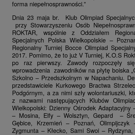
forma niepełnosprawności.”
Dnia 23 maja br. Klub Olimpiad Specjalnyc
przy Stowarzyszeniu Osób Niepełnosprawn
ROKTAR, wspólnie z Oddziałem Region
Specjalnych Polska Wielkopolskie – Pozna
Regionalny Turniej Bocce Olimpiad Specjal
2017. Pomimo, że to już V Turniej, K.O.S Rok
po raz pierwszy. Zawody rozpoczęły si
wprowadzenia zawodników na płytę boiska „O
Szkolno – Przedszkolnym w Napachaniu. Def
przedstawiciele Kurkowego Bractwa Strzele
Podgórnym, a za nimi szły wolontariuszki, któ
z nazwami następujących Klubów Olimpi
Wielkopolski: Dzienny Ośrodek Adaptacyjny 
– Mosina, Elfy – Wolsztyn, Gepard – Śr
Gębice, Krzemień – Poznań, Olimpijczyk –
Zygmunta – Kłecko, Sami Swoi – Rydzyna, 