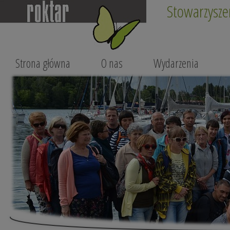
Stowarzysze
Strona główna
O nas
Wydarzenia