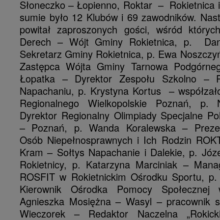
Słoneczko – Łopienno, Roktar – Rokietnica 
sumie było 12 Klubów i 69 zawodników. Nas
powitał zaproszonych gości, wśród których
Derech – Wójt Gminy Rokietnica, p. Da
Sekretarz Gminy Rokietnica, p. Ewa Noszczy
Zastępca Wójta Gminy Tarnowa Podgórneg
Łopatka – Dyrektor Zespołu Szkolno – 
Napachaniu, p. Krystyna Kortus – współzało
Regionalnego Wielkopolskie Poznań, p.
Dyrektor Regionalny Olimpiady Specjalne Po
– Poznań, p. Wanda Koralewska – Preze
Osób Niepełnosprawnych i Ich Rodzin ROKT
Kram – Sołtys Napachanie i Dalekie, p. Józ
Rokietnicy, p. Katarzyna Marciniak – Mana
ROSFIT w Rokietnickim Ośrodku Sportu, p. 
Kierownik Ośrodka Pomocy Społecznej w
Agnieszka Mosiężna – Wasyl – pracownik so
Wieczorek – Redaktor Naczelna „Rokick