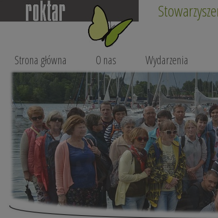
Stowarzysze
Strona główna
O nas
Wydarzenia