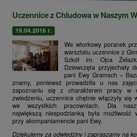
Uczennice z Chludowa w Naszym 
19.04.2016 r.
We wtorkowy poranek prz
warsztatu uczennice z Gi
Szkół im. Ojca Żelaz
Dziewczęta przyjechały 
pani Ewy Gramsch – Baza
znamy, ponieważ prowadziła u nas zaję
zapoznaniu się z charakterem pracy w w
zwiedzeniu, uczennice chętnie włączyły się
we wszystkich pracowniach. Dla nasz
największą niespodzianką była możliwość 
przy akompaniamencie pani Ewy.
Dziękujemy za odwiedziny i zapraszamy na kol