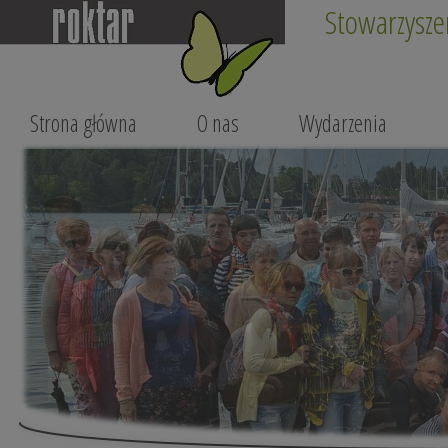
Stowarzysze
Strona główna
O nas
Wydarzenia