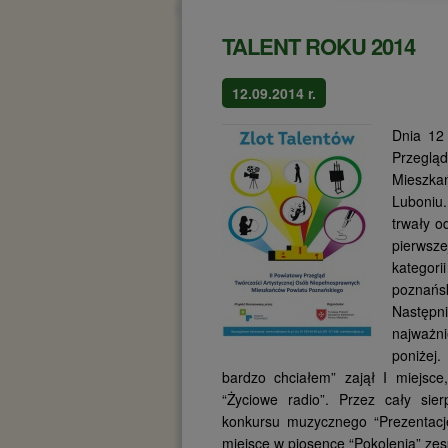
TALENT ROKU 2014
12.09.2014 r.
Dnia 12
Przeglą
Mieszka
Luboniu
trwały o
pierwsze
kategor
poznańsk
Następni
najważn
poniżej.
bardzo chciałem” zajął I miejsce
“Życiowe radio”. Przez cały sie
konkursu muzycznego “Prezentacje
miejsce w piosence “Pokolenia” ze