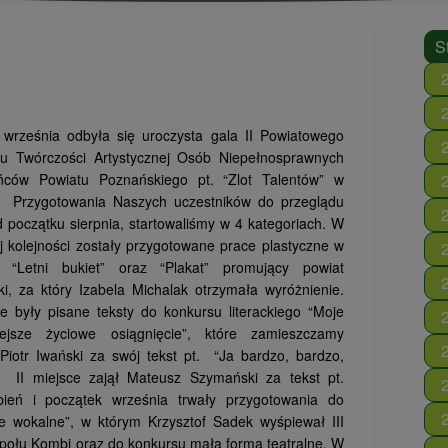
S
 września odbyła się uroczysta gala II Powiatowego
du Twórczości Artystycznej Osób Niepełnosprawnych
ńców Powiatu Poznańskiego pt. “Zlot Talentów” w
. Przygotowania Naszych uczestników do przeglądu
d początku sierpnia, startowaliśmy w 4 kategoriach.
W
j kolejności zostały przygotowane prace plastyczne w
ii “Letni bukiet” oraz “Plakat” promujący powiat
i, za który Izabela Michalak otrzymała wyróżnienie.
e były pisane teksty do konkursu literackiego “Moje
iejsze życiowe osiągnięcie”, które zamieszczamy
 Piotr Iwański za swój tekst pt. “Ja bardzo, bardzo,
, II miejsce zajął Mateusz Szymański za tekst pt.
rpień i początek września trwały przygotowania do
 wokalne”, w którym Krzysztof Sadek wyśpiewał III
społu Kombi oraz do konkursu mała forma teatralne. W