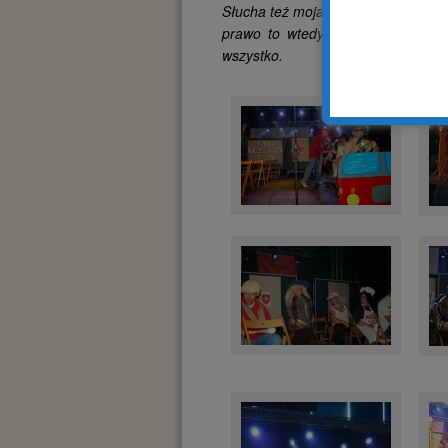
Słucha też moja siostra i moja ma
prawo to wtedy muszę wyłączyć. 
wszystko.