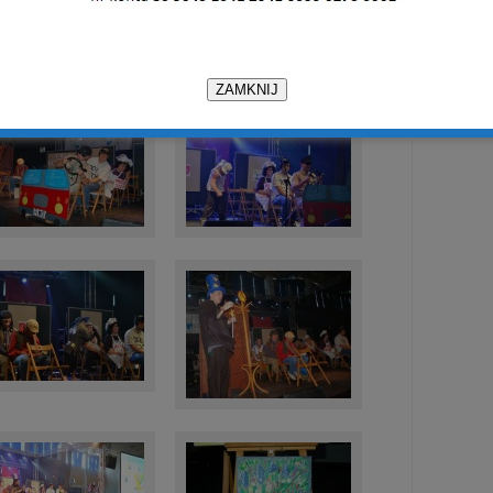
ma. Czasami tańczę kaczuszki. Jak dokręcę do końca w
Wyciągam wtyczkę i wtedy kończę grać. I to chyba
ZAMKNIJ