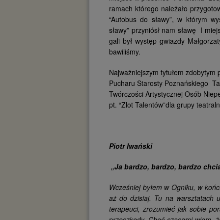
ramach którego należało przygotow
“Autobus do sławy”, w którym wys
sławy” przyniósł nam sławę I miej
gali był występ gwiazdy Małgorzat
bawiliśmy.
Najważniejszym tytułem zdobytym 
Pucharu Starosty Poznańskiego Ta
Twórczości Artystycznej Osób Nie
pt. “Zlot Talentów”dla grupy teatra
Piotr Iwański
„Ja bardzo, bardzo, bardzo chci
Wcześniej byłem w Ogniku, w końcu 
aż do dzisiaj. Tu na warsztatach
terapeuci, zrozumieć jak sobie po
przeszkody. Choć czasami wiem, że