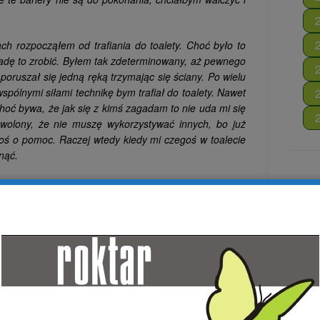
ch rozpocząłem od trafiania do toalety. Choć było to
adę to zrobić. Byłem tak zdeterminowany, aż pewnego
poruszał się jedną ręką trzymając się ściany. Po wielu
pólnymi siłami technikę bym trafiał do toalety. Nawet
hoć bywa, że jak się z kimś zagadam to nie uda mi się
owolony, że nie muszę wykorzystywać innych, bo już
oś o pomoc. Raczej wtedy kiedy mi czegoś w toalecie
nąć.
do różnych pracowni. Z pracowni Komputerowo-
fiać do toalety. Choć cały czas terapeuci próbowali mi
ga, ja musiałem tak objechać wszystkie pracownie, by
 którymś razem opracowaliśmy technikę: zamykając
 otwarte od toalety. W końcu się udało, kibelek jest
dej pracowni, robię to z uśmiechem na twarzy. Czasami
óc, jak coś zdarzy się w toalecie. Z toalety do kuchni
ko, jednak z innych pracowni zajmowało to więcej czasu.
 Plecionkarskiej. Co chwilę do pana wjeżdżałem. A pan