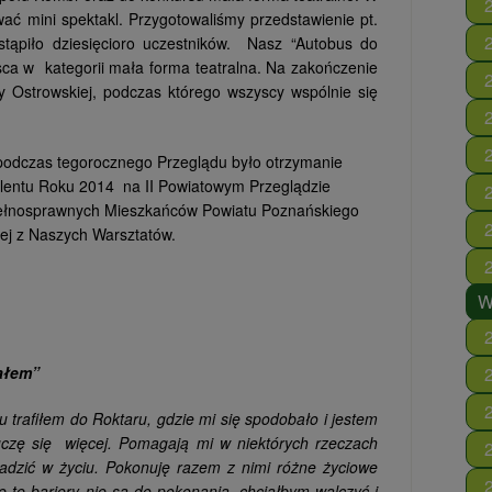
ać mini spektakl. Przygotowaliśmy przedstawienie pt.
tąpiło dziesięcioro uczestników. Nasz “Autobus do
sca w kategorii mała forma teatralna. Na zakończenie
y Ostrowskiej, podczas którego wszyscy wspólnie się
podczas tegorocznego Przeglądu było otrzymanie
lentu Roku 2014 na II Powiatowym Przeglądzie
pełnosprawnych Mieszkańców Powiatu Poznańskiego
lnej z Naszych Warsztatów.
W
ałem”
trafiłem do Roktaru, gdzie mi się spodobało i jestem
 uczę się więcej. Pomagają mi w niektórych rzeczach
radzić w życiu. Pokonuję razem z nimi różne życiowe
 te bariery nie są do pokonania, chciałbym walczyć i