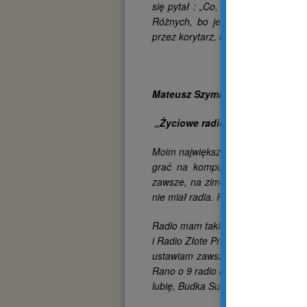
się pytał : „Co, już się uczysz tra
Różnych, bo jest tam wjazd międ
przez korytarz, co uważam jest tr
Mateusz Szymański
„Życiowe radio”
Moim największym osiągnięciem ży
grać na komputerze i lubię słuc
zawsze, na zimę są. Jak jest burz
nie miał radia. Piorun to jest takie
Radio mam takie małe, ma przedłuż
i Radio Złote Przeboje. Czasami śp
ustawiam zawsze takim pokrętłem 
Rano o 9 radio na msze ustawiam. R
lubię, Budka Suflera i różne piose