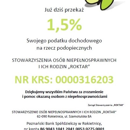
fiać?” Dalej nauczyłem się trafiać do pracowni Technik
zy pracowniami. Nauczyłem się trafiać tam również
udniejsze, bo wymaga większego zaangażowania.
ciowym jest granie na radiu. Podłączać umiem, umiem
hać Fasolek. Słucham też czasem kolęd, ale to nie
a to wtedy wyłączam, bo jakby walnęło w radio to bym
 coś co nie mogę powiedzieć.
acz do podłączenia, kasety z Arką Noego, z kolędami
iewam po polsku , po angielsku, różne takie. Se stacje
kręcę w prawo zawsze. Radia słucham sam w kuchni.
adio ma jeszcze płyty. Lubię se grać zespół taki który
nki. Otwieram klapkę, wkładam, zamykam i gra.