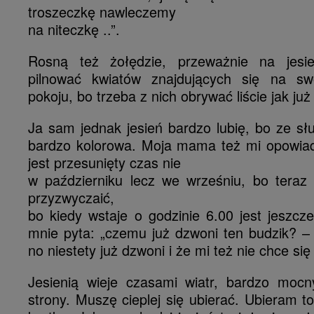
troszeczkę nawleczemy
na niteczkę ..”.
Rosną też żołędzie, przeważnie na jesi
pilnować kwiatów znajdujących się na s
pokoju, bo trzeba z nich obrywać liście jak ju
Ja sam jednak jesień bardzo lubię, bo ze sł
bardzo kolorowa. Moja mama też mi opowiada
jest przesunięty czas nie
w październiku lecz we wrześniu, bo teraz c
przyzwyczaić,
bo kiedy wstaje o godzinie 6.00 jest jeszc
mnie pyta: „czemu już dzwoni ten budzik? –
no niestety już dzwoni i że mi też nie chce si
Jesienią wieje czasami wiatr, bardzo mocny
strony. Muszę cieplej się ubierać. Ubieram to