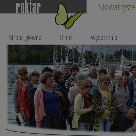
Stowarzysze
Strona główna
O nas
Wydarzenia