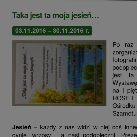
Taka jest ta moja jesień…
03.11.2016 – 30.11.2016 r.
Po raz 
zorgan
fotog
podopie
jest ta
Wystawę
na I pię
ROSFIT
Ośrodku
Szamotul
– każdy z nas widzi w niej coś inneg
Jesień
dynie, wrzosy… a nasi podopieczni…Prez