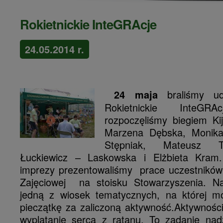
Rokietnickie InteGRAcje
24.05.2014 r.
braliśmy ud
24 maja
Rokietnickie InteGRA
rozpoczęliśmy biegiem Ki
Marzena Dębska, Monika
Stępniak, Mateusz T
Łuckiewicz – Laskowska i Elżbieta Kram.
imprezy prezentowaliśmy prace uczestników 
Zajęciowej na stoisku Stowarzyszenia. Na
jedną z wiosek tematycznych, na której m
pieczątkę za zaliczoną aktywność.
Aktywności
wyplatanie serca z ratanu. To zadanie nadz