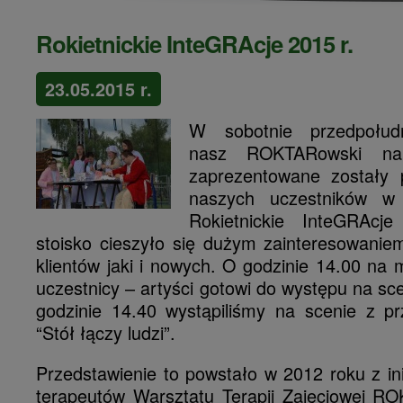
Rokietnickie InteGRAcje 2015 r.
23.05.2015 r.
W sobotnie przedpołudn
nasz ROKTARowski na
zaprezentowane zostały 
naszych uczestników w
Rokietnickie InteGRAcj
stoisko cieszyło się dużym zainteresowanie
klientów jaki i nowych. O godzinie 14.00 na m
uczestnicy – artyści gotowi do występu na scen
godzinie 14.40 wystąpiliśmy na scenie z pr
“Stół łączy ludzi”.
Przedstawienie to powstało w 2012 roku z in
terapeutów Warsztatu Terapii Zajęciowej R