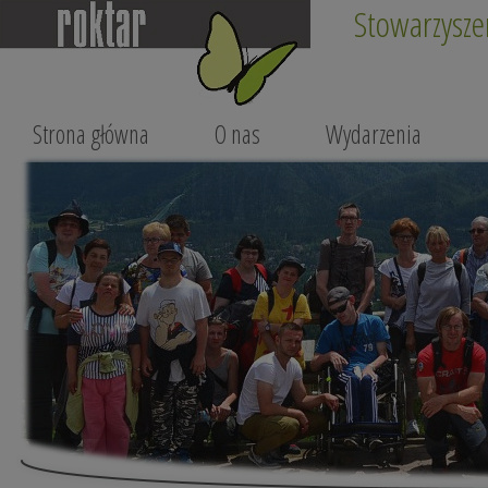
Stowarzysze
Strona główna
O nas
Wydarzenia