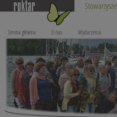
Stowarzysze
Strona główna
O nas
Wydarzenia