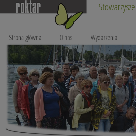
Stowarzysze
Strona główna
O nas
Wydarzenia