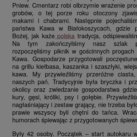
Pniew. Cmentarz robi olbrzymie wrażenie pr
grobów, o tej porze roku otoczony zjawi
makami i chabrami. Następnie pojechaliśm
państwa Kawa w Białokoszycach, gdzie p
Bożej, jak każe
polska
tradycja, odśpiewaliś
Na tym zakończyliśmy nasz szlak p
rozpoczęliśmy piknik w gościnnych progach 
Kawa. Gospodarze przygotowali poczęstune
na grillu kiełbasa, kaszanka i szaszłyki, wiejs
kawa. My przywieźliśmy przeróżne ciasta
naszych pań. Tradycyjnie była bryczka i pr
okolicy oraz zwiedzanie gospodarstwa gdzie
kury, gęsi, króliki, psy i gołębie. Przywieź
nagłaśniający i zestaw grający, nie trzeba by
prawie wszyscy byli chętni do tańca. Wra
humorach śpiewając z przygotowanych śpiew
Były 42 osoby. Początek – start autokaru w