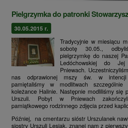
Pielgrzymka do patronki Stowarzys
30.05.2015 r.
Tradycyjnie w miesiącu 
sobotę 30.05., odbyl
pielgrzymkę do naszej Pat
Ledóchowskiej do Jej
Pniewach. Uczestniczyliśm
nas odprawionej mszy św. w intencji 
pamiętaliśmy w modlitwach szczególnie
koleżance Halinie. Następnie modliliśmy się 
Urszuli. Pobyt w Pniewach zakończyl
pamiątkowego rodzinnego zdjęcia przed kapli
Później, na cmentarzu sióstr Urszulanek nawi
siostry Urszuli Lesiak, znanej nam z pierwsz