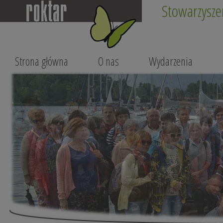
Stowarzysze
Strona główna
O nas
Wydarzenia