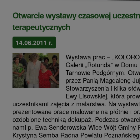
Otwarcie wystawy czasowej uczestn
terapeutycznych
14.06.2011 r.
Wystawa prac – „KOLOR
Galerii „Rotunda” w Domu
Tarnowie Podgórnym. Otw
przez Panią Magdalenę Ju
Stowarzyszenia i kilka słó
Ewy Lisowskiej, która prow
uczestnikami zajęcia z malarstwa.
Na wystawi
prezentowane prace malowane na płótnie i p
ozdobione techniką dekupaż. Podczas otwarci
nami p. Ewa Senderowska Wice Wójt Gminy Ro
Krystyna Semba Radna Powiatu Poznańskieg