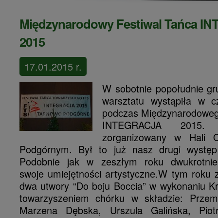
Międzynarodowy Festiwal Tańca 
2015
17.01.2015 r.
W sobotnie popołudnie gr
warsztatu wystąpiła w cz
podczas Międzynarodoweg
INTEGRACJA 2015. T
zorganizowany w Hali 
Podgórnym. Był to już nasz drugi występ 
Podobnie jak w zeszłym roku dwukrotnie
swoje umiejętności artystyczne.
W tym roku z
dwa utwory “Do boju Boccia” w wykonaniu Kr
towarzyszeniem chórku w składzie: Przemy
Marzena Dębska, Urszula Galińska, Piot