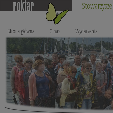
Stowarzysze
Strona główna
O nas
Wydarzenia