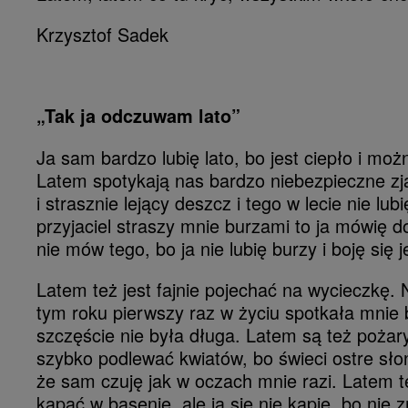
Krzysztof Sadek
„Tak ja odczuwam lato”
Ja sam bardzo lubię lato, bo jest ciepło i mo
Latem spotykają nas bardzo niebezpieczne zj
i strasznie lejący deszcz i tego w lecie nie lub
przyjaciel straszy mnie burzami to ja mówię d
nie mów tego, bo ja nie lubię burzy i boję się je
Latem też jest fajnie pojechać na wycieczkę.
tym roku pierwszy raz w życiu spotkała mnie 
szczęście nie była długa. Latem są też pożar
szybko podlewać kwiatów, bo świeci ostre sło
że sam czuję jak w oczach mnie razi. Latem 
kąpać w basenie, ale ja się nie kąpię, bo nie 