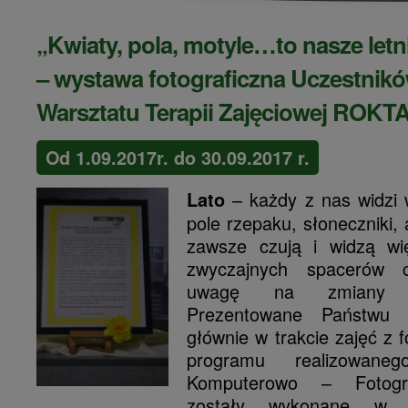
„Kwiaty, pola, motyle…to nasze letn
– wystawa fotograficzna Uczestnik
Warsztatu Terapii Zajęciowej ROKT
Od 1.09.2017r. do 30.09.2017 r.
– każdy z n
as widzi
Lato
pole rzepaku, słoneczniki,
zawsze czują i widzą wi
zwyczajnych spacerów c
uwagę na zmiany w
Prezentowane Państwu z
głównie w trakcie zajęć z 
programu realizowan
Komputerowo – Fotograf
zostały wykonane w p