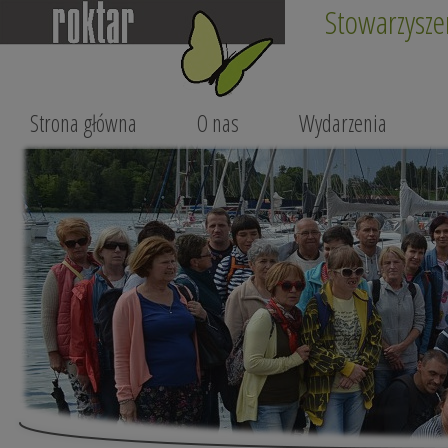
Stowarzysze
Strona główna
O nas
Wydarzenia