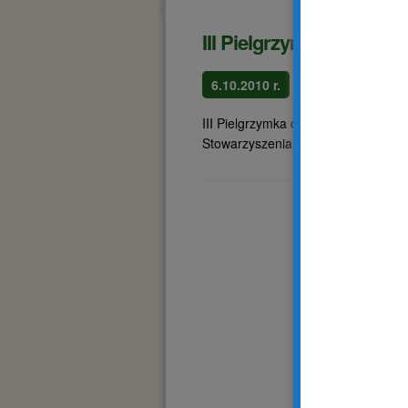
III Pielgrzymka do Pnie
6.10.2010 r.
III Pielgrzymka do Pniew do Sanktu
Stowarzyszenia.