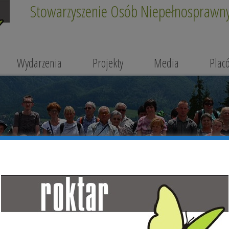
Stowarzyszenie Osób Niepełnosprawnyc
Wydarzenia
Projekty
Media
Plac