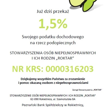
w
S
arium Św. Urszuli Ledóchowskiej – Patronki