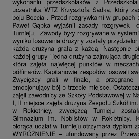
wykonaniu przedszkolaków z Przedszkola
uczestnika WTZ Krzysztofa Sadka, który z
boju Boccia”. Przed rozgrywkami w grupach 
Paweł Gąbka wyjaśnił zasady rozgrywek o
Turnieju. Zawody były rozgrywane w syste
wyniku losowania drużyny zostały przydzielon
każda drużyna grała z każdą. Następnie p
każdej grupy i jedna drużyna zajmująca drugie
która zajęła najwięcej punktów w meczac
półfinałów. Kapitanowie zespołów losowali sw
Zwycięzcy grali w finale, a przegrane 
emocjonujący bój o trzecie miejsce. Ostateczn
zajęli zawodnicy ze Szkoły Podstawowej w N
I, II miejsce zajęła drużyna Zespołu Szkół im
w Rokietnicy, zwycięzcą Turnieju zost
Gimnazjum im. Noblistów w Rokietnicy. K
biorąca udział w Turnieju otrzymała dyplom za
WYRÓŻNIENIE – ufundowany przez Przewo