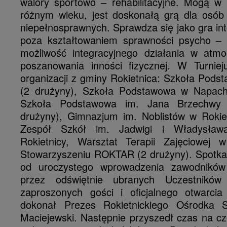
walory sportowo – rehabilitacyjne.
Mogą w 
różnym wieku, jest doskonałą grą dla osób
niepełnosprawnych. Sprawdza się jako gra int
poza kształtowaniem sprawności psycho – 
możliwość integracyjnego działania w atmos
poszanowania inności fizycznej. W Turniej
organizacji z gminy Rokietnica: Szkoła Pod
(2 drużyny), Szkoła Podstawowa w Napacha
Szkoła Podstawowa im. Jana Brzechwy 
drużyny), Gimnazjum im. Noblistów w Rokiet
Zespół Szkół im. Jadwigi i Władysła
Rokietnicy, Warsztat Terapii Zajęciowej 
Stowarzyszeniu ROKTAR (2 drużyny). Spotkan
od uroczystego wprowadzenia zawodników
przez odświętnie ubranych Uczestników
zaproszonych gości i oficjalnego otwarcia 
dokonał Prezes Rokietnickiego Ośrodka 
Maciejewski. Następnie przyszedł czas na c