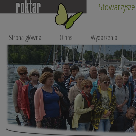
Stowarzysze
Strona główna
O nas
Wydarzenia