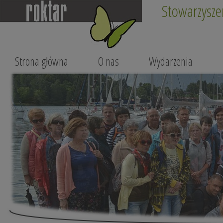
Stowarzysze
Strona główna
O nas
Wydarzenia