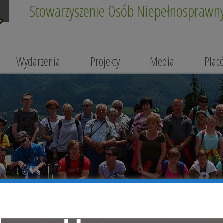
Stowarzyszenie Osób Niepełnosprawnyc
Wydarzenia
Projekty
Media
Plac