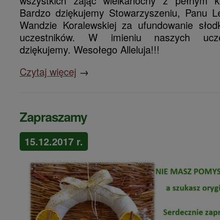
wszystkich zając wielkanocny z pełnym k
Bardzo dziękujemy Stowarzyszeniu, Panu L
Wandzie Koralewskiej za ufundowanie słod
uczestników. W imieniu naszych ucze
dziękujemy. Wesołego Alleluja!!!
Czytaj więcej
→
Zapraszamy
15.12.2017 r.