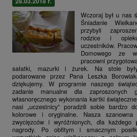
28.03.2018 r.
Wczoraj był u nas ś
Śniadanie Wielka
przybyli zaprosz
rodzice i opiek
uczestników. Praco
Domowego ze ws
pracowni przygotowa
sałatki, mazurki i żurek. Na stole był
podarowane przez Pana Leszka Borowiak
dziękujemy. W programie naszego świąte
zadanie manualne dla zaproszonych g
własnoręcznego wykonania kartki ś
wiąteczne
nasi „uczestnicy” poradzili sobie bardzo d
kolorowe i oryginalne. Nasza szanowna 
zwycięzców i wyróżnionych, dla każdego p
nagrody.
Po obfitym i smacznym posiłk