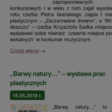
zaproponowanych 
konkursowych i w wielu z nich zajęli wysok
roku rzeźba Piotra Iwańskiego zajęła I mi
plastycznym – „Zaczarowane drewno”, a “Afr
deszczu” – rzeźba Krzysztofa Sadka miejsce 
wyśpiewał sobie również czwarte miejsce po
wokalnych” w konkursie muzycznym.
Czytaj więcej
→
„Barwy natury…” – wystawa prac
plastycznych
15.05.2018 r.
„Barwy natury…” to t