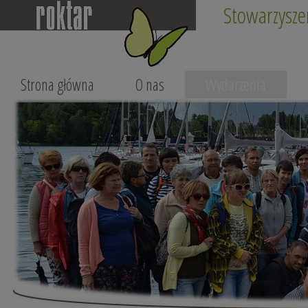
Stowarzysze
Strona główna
O nas
Wydarzenia