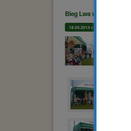
Bieg Lwa w Tarnowie 
18.05.2014 r.
Tego d
Warszta
Podgór
KREATY
odwiedze