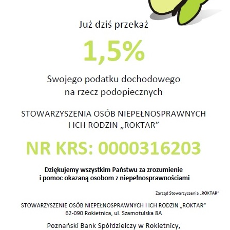
Podgórnym
S
nia
prezentowaliśmy prace naszych podopiecznych
tu Terapii Zajęciowej na Biegu Lwa w Tarnowie
nym. Nasze stoisko było w strefie zajęć
WNYCH – EXPO POZIOM WYŻEJ. Dziękujemy za
nie naszego stoiska.