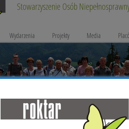
Stowarzyszenie Osób Niepełnosprawnyc
Wydarzenia
Projekty
Media
Plac