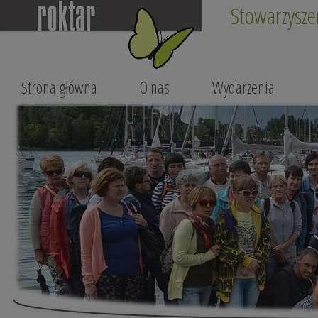
Stowarzysze
Strona główna
O nas
Wydarzenia